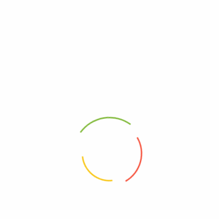
Informações de contato
contato@fysmodafitness.com
(62) 99414-5938
Rua R-5, 106 - St. Oeste, Goiânia - GO
Nos siga nas redes
Instagram
WhatsApp