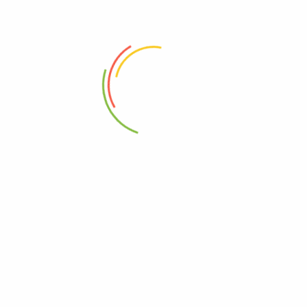
Atendimento
Rua R-5, 106 – St. Oeste, Goiânia – GO, 74125-070
(62) 99414-5938
contato@fysmodafitness.com
CNPJ: 41.742.226/0001-45
Serviço ao cliente
Minha Conta
Carrinho
Lista de Desejos
Checkout
Rastreamento de Pedido