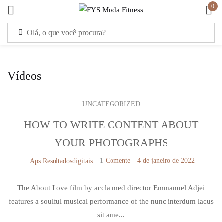
0
Entrar
Vídeos
UNCATEGORIZED
Lembre de mim
Senha perdida?
HOW TO WRITE CONTENT ABOUT
YOUR PHOTOGRAPHS
CONECTE-SE
1
Comente
4 de janeiro de 2022
Aps.resultadosdigitais
CRIE A SUA CONTA AQUI
The About Love film by acclaimed director Emmanuel Adjei
features a soulful musical performance of the nunc interdum lacus
sit ame...