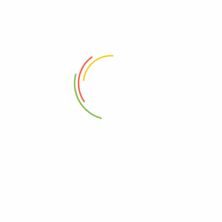
Trocas e Devoluções
Política de Privacidade
Atendimento
Rua R-5, 106 – St. Oeste, Goiânia – GO, 74125-070
(62) 99414-5938
contato@fysmodafitness.com
CNPJ: 41.742.226/0001-45
Serviço ao cliente
Minha Conta
Carrinho